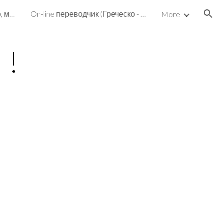
On-line greek ТВ, радио, кино, музыка, библиотека
On-line переводчик (Греческо - Русский, Русско-Греческий и не только)
More
ion
 !