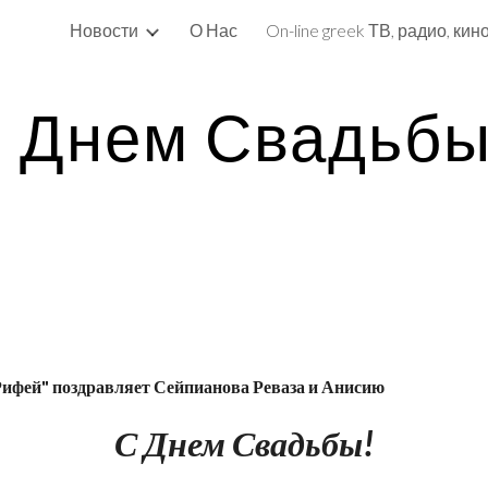
Новости
О Нас
ip to main content
Skip to navigat
 Днем Свадьбы
Рифей"
поздравляет Сейпианова Реваза и Анисию 
С Днем Свадьбы!