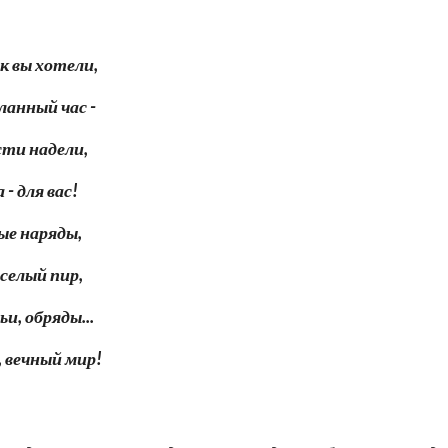
к вы хотели,
анный час -
сти надели,
- для вас!
ые наряды,
еселый пир,
, обряды...
, вечный мир!