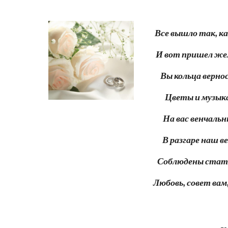
Все вышло так, ка
И вот пришел жел
Вы кольца верно
Цветы и музыка 
На вас венчальн
В разгаре наш в
Соблюдены статьи
Любовь, совет вам