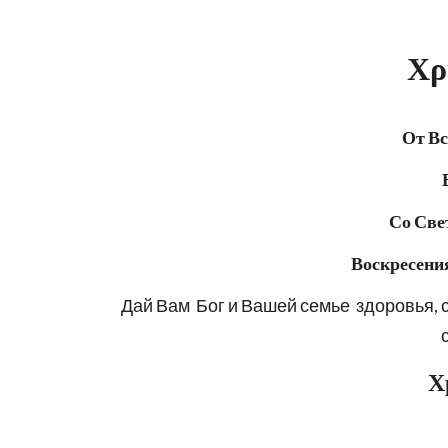
Χρ
От Вс
Со Светлы
Воскресения
Дай Вам  Бог и Вашей семье  здоровья, с
Х