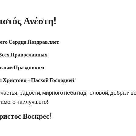
ιστός Ανέστη!
его Сердца Поздравляет 
Всех Православных 
м Праздником                      
 Христово – Пасхой Господней! 
частья, радости, мирного неба над головой, добра и вс
самого наилучшего!
ристос Воскрес!