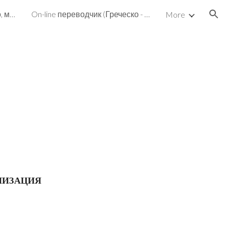
On-line greek ТВ, радио, кино, музыка, библиотека
On-line переводчик (Греческо - Русский, Русско-Греческий и не только)
More
ion
НИЗАЦИЯ