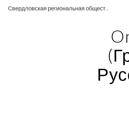
Свердловская региональная общественная организация общество греков «Рифей»
Sk
On
(Г
Рус