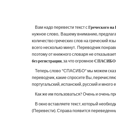
    Вам надо перевести текст с 
Греческого на
нужное слово,  Вашему вниманию, предлаг
количество греческих слов на греческий язы
всего несколько минут.  Переводчик понрав
поэтому от книжного словаря не отказываетес
без регистрации
, за что огромное 
СПАСИБО
    Теперь слово "СПАСИБО" мы можем сказ
переводчик, какие спросите Вы, перечисляю:
португальский, испанский, русский и много 
    Как же им пользоваться? Очень и очень пр
    В окно вставляете текст, который необходимо перевести. Далее выбираете варианты онлайн перевода с языка на язык, и жмете Translate 
(Перевести). Справа появится переведенный