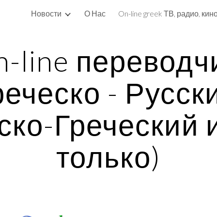
Новости
О Нас
ip to main content
Skip to navigat
-line переводчи
реческо - Русски
ско-Греческий и
только)