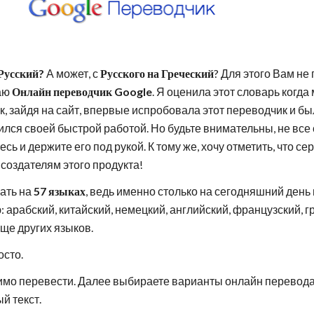
 Русский?
 А может, с 
Русского на Греческий
? Для этого Вам не 
аю
 Онлайн переводчик Google
. Я оценила этот словарь когда
к, зайдя на сайт, впервые испробовала этот переводчик и был
ился своей быстрой работой. Но будьте внимательны, не все 
ь и держите его под рукой. К тому же, хочу отметить, что сер
 
создателям этого продукта!
ать на 
57 языках
, ведь именно столько на сегодняшний день
 арабский, китайский, немецкий, английский, французский, гр
еще других языков.
осто. 
 текст. 