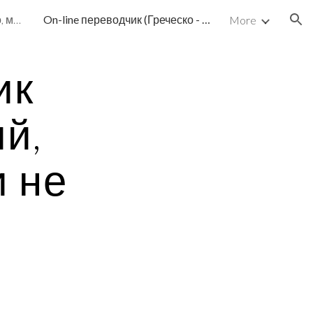
On-line greek ТВ, радио, кино, музыка, библиотека
On-line переводчик (Греческо - Русский, Русско-Греческий и не только)
More
ion
к 
й, 
 не 